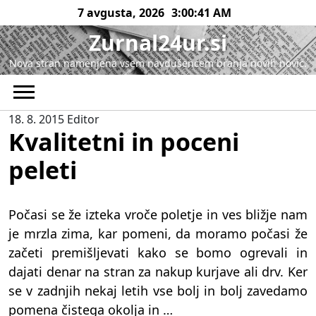
Skip
7 avgusta, 2026
3:00:41 AM
to
Zurnal24ur.si
content
Nova stran namenjena vsem navdušencem branja novih novic.
18. 8. 2015
Editor
Kvalitetni in poceni
peleti
Počasi se že izteka vroče poletje in ves bližje nam
je mrzla zima, kar pomeni, da moramo počasi že
začeti premišljevati kako se bomo ogrevali in
dajati denar na stran za nakup kurjave ali drv. Ker
se v zadnjih nekaj letih vse bolj in bolj zavedamo
pomena čistega okolja in …