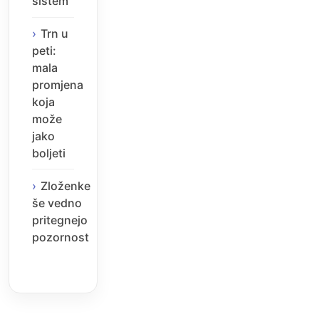
sistem
Trn u
peti:
mala
promjena
koja
može
jako
boljeti
Zloženke
še vedno
pritegnejo
pozornost