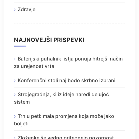
Zdravje
NAJNOVEJŠI PRISPEVKI
Baterijski puhalnik listja ponuja hitrejši način
za urejenost vrta
Konferenčni stoli naj bodo skrbno izbrani
Strojegradnja, ki iz ideje naredi delujoč
sistem
Trn u peti: mala promjena koja može jako
boljeti
Zloženke še vedno pritegnejo pozornost