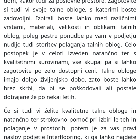
dom, kakor tudi za poslovne prostore. Zagotovite
si tudi vi svoje talne obloge, s katerimi boste
zadovoljni. Izbirali boste lahko med različnimi
vrstami, materiali, velikosti in oblikami talnih
oblog, poleg pestre ponudbe pa vam v podjetju
nudijo tudi storitev polaganja talnih oblog. Celo
postopek je v celoti izveden natančno ter s
kvalitetnimi surovinami, vse skupaj pa si lahko
zagotovite po zelo dostopni ceni. Talne obloge
imajo dolgo življenjsko dobo, zato boste lahko
brez skrbi, da bi se poškodovali ali postale
dotrajane že po nekaj letih.
Če si tudi vi želite kvalitetne talne obloge in
natančno ter strokovno pomoč pri izbiri le-teh in
polaganje v prostorih, potem je za vas pravi
naslov podjetje Interflooring, ki ga lahko najdete