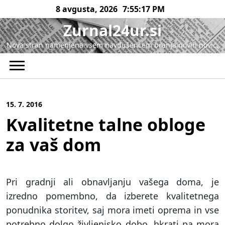
Skip
8 avgusta, 2026
7:55:17 PM
to
Zurnal24ur.si
content
Nova stran namenjena vsem navdušencem branja novih novic.
15. 7. 2016
Kvalitetne talne obloge
za vaš dom
Pri gradnji ali obnavljanju vašega doma, je
izredno pomembno, da izberete kvalitetnega
ponudnika storitev, saj mora imeti oprema in vse
potrebno dolgo življenjsko dobo, hkrati pa mora