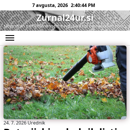
Skip
7 avgusta, 2026
2:40:45 PM
to
Zurnal24ur.si
content
Nova stran namenjena vsem navdušencem branja novih novic.
24. 7. 2026
Urednik