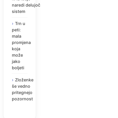
naredi delujoč
sistem
Trn u
peti:
mala
promjena
koja
može
jako
boljeti
Zloženke
še vedno
pritegnejo
pozornost