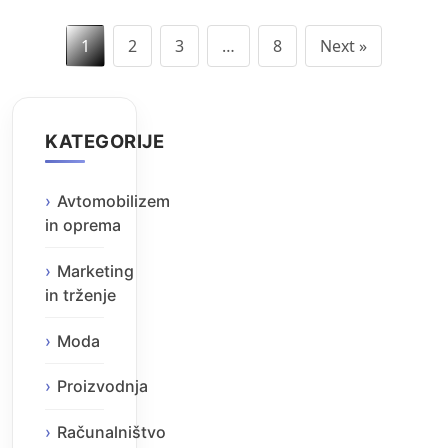
Številčenje
1
2
3
…
8
Next »
prispevkov
KATEGORIJE
Avtomobilizem
in oprema
Marketing
in trženje
Moda
Proizvodnja
Računalništvo