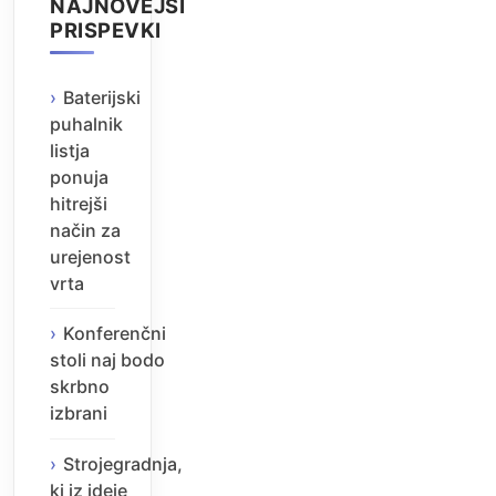
NAJNOVEJŠI
PRISPEVKI
Baterijski
puhalnik
listja
ponuja
hitrejši
način za
urejenost
vrta
Konferenčni
stoli naj bodo
skrbno
izbrani
Strojegradnja,
ki iz ideje